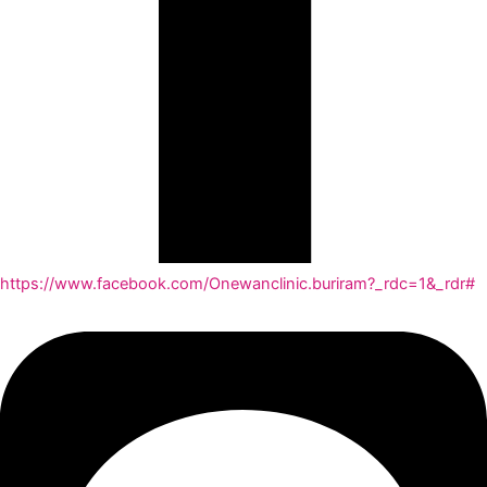
https://www.facebook.com/Onewanclinic.buriram?_rdc=1&_rdr#