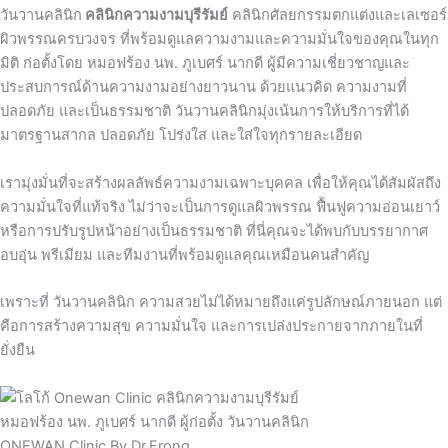
วันวานคลินิก
คลินิกความงามบุรีรัมย์
คลินิกศัลยกรรมตกแต่งและเลเซอร์
ผิวพรรณครบวงจร ที่พร้อมดูแลความงามและความมั่นใจของคุณในทุก
มิติ ก่อตั้งโดย หมอฟร้อง นพ. ภูเบศร์ นากดี ผู้มีความเชี่ยวชาญและ
ประสบการณ์ด้านความงามอย่างยาวนาน ด้วยแนวคิด ความงามที่
ปลอดภัย และเป็นธรรมชาติ วันวานคลินิกมุ่งเน้นการให้บริการที่ได้
มาตรฐานสากล ปลอดภัย โปร่งใส และใส่ใจทุกรายละเอียด
เรามุ่งมั่นที่จะสร้างผลลัพธ์ความงามเฉพาะบุคคล เพื่อให้คุณได้สัมผัสถึง
ความมั่นใจที่แท้จริง ไม่ว่าจะเป็นการดูแลผิวพรรณ ฟื้นฟูความอ่อนเยาว์
หรือการปรับรูปหน้าอย่างเป็นธรรมชาติ ที่นี่คุณจะได้พบกับบรรยากาศ
อบอุ่น พรีเมียม และทีมงานที่พร้อมดูแลคุณเหมือนคนสำคัญ
เพราะที่ วันวานคลินิก ความสวยไม่ได้หมายถึงแค่รูปลักษณ์ภายนอก แต่
คือการสร้างความสุข ความมั่นใจ และการเปล่งประกายจากภายในที่
ยั่งยืน
หมอฟร้อง นพ. ภูเบศร์ นากดี ผู้ก่อตั้ง วันวานคลินิก
ONEWAN Clinic By Dr.Frong