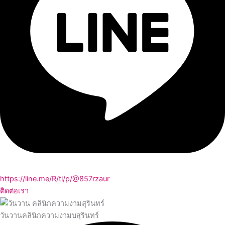
https://line.me/R/ti/p/@857rzaur
ติดต่อเรา
วันวานคลินิกความงามบสุรินทร์