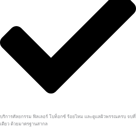
บริการศัลยกรรม ฟิลเลอร์ โบท็อกซ์ ร้อยไหม และดูแลผิวพรรณครบ จบที่
เดียว ด้วยมาตรฐานสากล