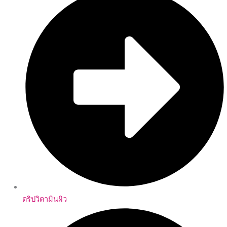
ดริปวิตามินผิว