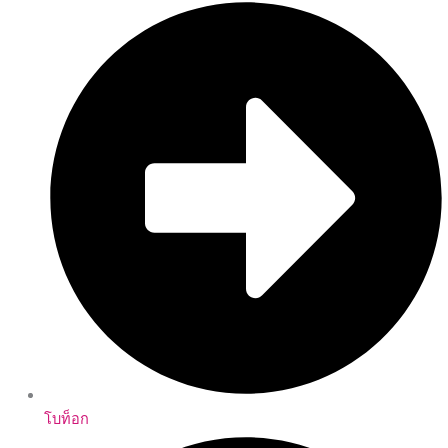
โบท็อก