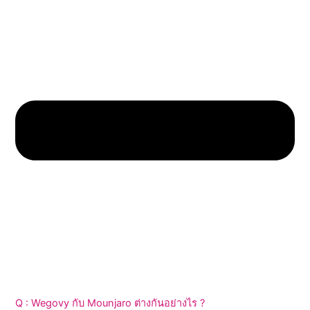
Q : Wegovy กับ Mounjaro ต่างกันอย่างไร ?
A : Wegovy ออกฤทธิ์ผ่าน GLP-1 เดียว เหมาะกับผู้เริ่มต้น ส่วน
Mounjaro ออกฤทธิ์ dual agonist ทั้ง GLP-1 และ GIP ให้ผลลด