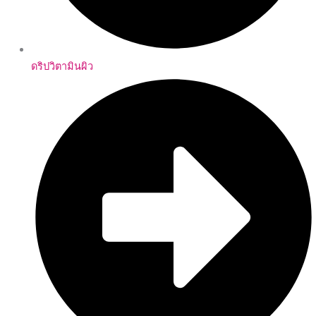
ดริปวิตามินผิว