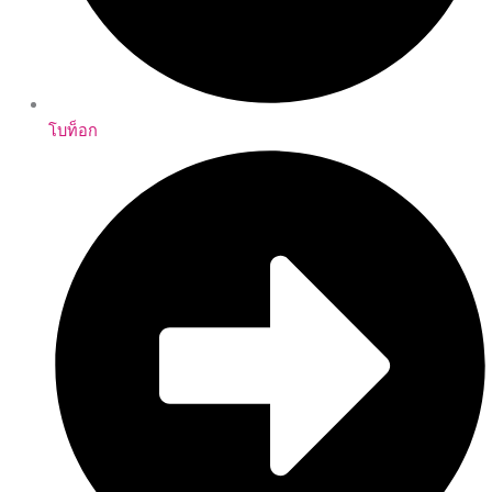
โบท็อก