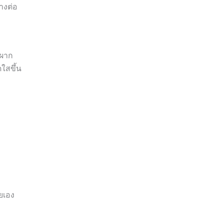
างต่อ
าผาก
ใสขึ้น
ยเอง