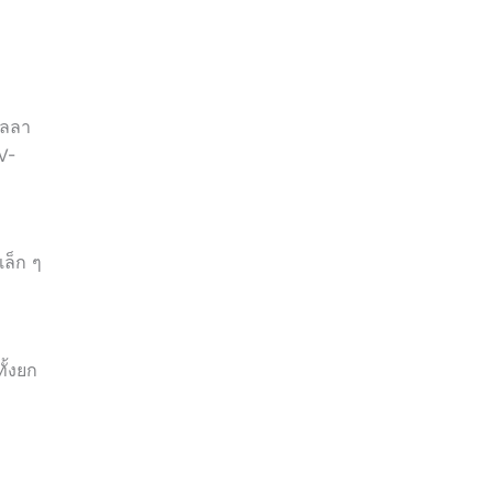
อลลา
V-
เล็ก ๆ
ั้งยก