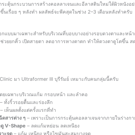
ะตุ้นกระบวนการสร้างคอลลาเจนและอีลาสตินใหม่ใต้ผิวหนังอย่
นดีขึ้นเรื่อย ๆ หลังทำ ผลลัพธ์จะพีคสุดในช่วง 2–3 เดือนหลังทำครับ
ที่ออกแบบมาเฉพาะสำหรับบริเวณที่บอบบางอย่างรอบดวงตาและหน้
ช่วยยกคิ้ว เปิดสายตา ลดอาการหางตาตก ทำให้ดวงตาดูโตขึ้น สด
ic มา Ultraformer III บุรีรัมย์ เหมาะกับคนกลุ่มนี้ครับ
ดยเฉพาะบริเวณแก้ม กรอบหน้า และลำคอ
– ทั้งริ้วรอยตื้นและร่องลึก
– เห็นผลตั้งแต่ครั้งแรกที่ทำ
ม่ฉีดสารต่าง ๆ
– เพราะเป็นการกระตุ้นคอลลาเจนจากภายในร่างกา
้าดู V-Shape
– ลดแก้มหย่อน ลดเหนียง
พาะจุด
– แก้ม เหนียง หรือไขมันสะสมบางจุด