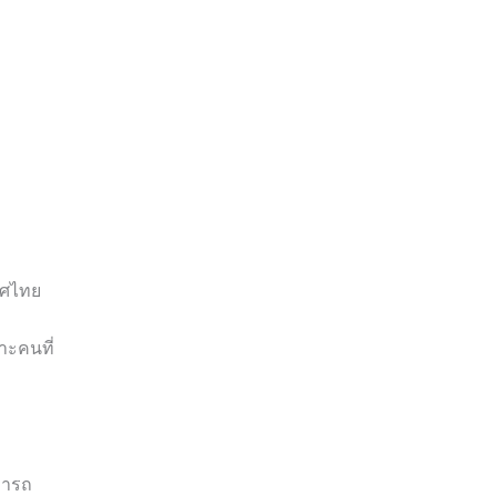
ทศไทย
าะคนที่
มารถ