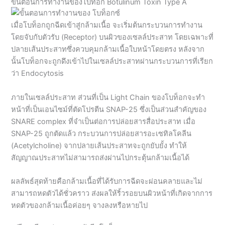
ขั้นตอนการทำงานของโบท็อก Botulinum Toxin Type A
เมื่อโบท็อกถูกฉีดเข้าสู่กล้ามเนื้อ จะเริ่มต้นกระบวนการทำงาน
โดยจับกับตัวรับ (Receptor) บนผิวของเซลล์ประสาท โดยเฉพาะที่
ปลายเส้นประสาทซึ่งควบคุมกล้ามเนื้อใบหน้าโดยตรง หลังจาก
นั้นโบท็อกจะถูกดึงเข้าไปในเซลล์ประสาทผ่านกระบวนการที่เรียก
ว่า Endocytosis
ภายในเซลล์ประสาท ส่วนที่เป็น Light Chain ของโบท็อกจะทำ
หน้าที่เป็นเอนไซม์ที่ตัดโปรตีน SNAP-25 ซึ่งเป็นส่วนสำคัญของ
SNARE complex ที่จำเป็นต่อการปล่อยสารสื่อประสาท เมื่อ
SNAP-25 ถูกตัดแล้ว กระบวนการปล่อยสารอะเซทิลโคลีน
(Acetylcholine) จากปลายเส้นประสาทจะถูกยับยั้ง ทำให้
สัญญาณประสาทไม่สามารถส่งผ่านไปกระตุ้นกล้ามเนื้อได้
ผลลัพธ์สุดท้ายคือกล้ามเนื้อที่ได้รับการฉีดจะผ่อนคลายและไม่
สามารถหดตัวได้ชั่วคราว ส่งผลให้ริ้วรอยบนผิวหน้าที่เกิดจากการ
หดตัวของกล้ามเนื้อค่อยๆ จางลงหรือหายไป