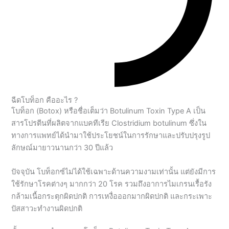
ฉีดโบท็อก คืออะไร ?
โบท็อก (Botox) หรือชื่อเต็มว่า Botulinum Toxin Type A เป็น
สารโปรตีนที่ผลิตจากแบคทีเรีย Clostridium botulinum ซึ่งใน
ทางการแพทย์ได้นำมาใช้ประโยชน์ในการรักษาและปรับปรุงรูป
ลักษณ์มายาวนานกว่า 30 ปีแล้ว
ปัจจุบัน โบท็อกซ์ไม่ได้ใช้เฉพาะด้านความงามเท่านั้น แต่ยังมีการ
ใช้รักษาโรคต่างๆ มากกว่า 20 โรค รวมถึงอาการไมเกรนเรื้อรัง
กล้ามเนื้อกระตุกผิดปกติ การเหงื่อออกมากผิดปกติ และกระเพาะ
ปัสสาวะทำงานผิดปกติ