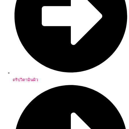
ดริปวิตามินผิว