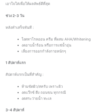
เอาใจใส่เพื่อให้ผลลัพธ์ดีที่สุด
ช่วง 2-3 วัน
หลังทำเสร็จทันที :
ใงดทาโรลออน ครีม ที่ผสม AHA/Whitening
งดอาบน้ำร้อน หรือการแช่น้ำอุ่น
เลี่ยงการออกกำลังกายหนักๆ
1 สัปดาห์แรก
สัปดาห์แรกเป็นที่สำคัญ :
ห้ามขัดผิว/สครับ เพราะผิว
งดแว๊กซ์ ดึง ถอนขน ทุกกรณี
งดสระว่ายน้ำ ทะเล
3-4 สัปดาห์