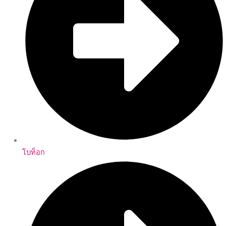
โบท็อก