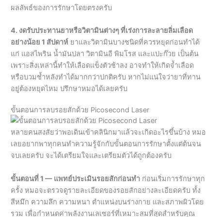
อย่างน้อย 1 สัปดาห์
ยาและวิตามินบางชนิดที่ควรหยุดก่อนทำได้
แก่ แอสไพริน น้ำมันปลา วิตามินอี พิมโรส และแปะก๊วย เป็นต้น
เพราะสิ่งเหล่านี้ทำให้เลือดแข็งตัวช้าลง อาจทำให้เกิดจ้ำเลือด
หรือบวมช้ำหลังทำได้มากกว่าปกติครับ หากไม่แน่ใจว่ายาที่ทาน
อยู่ต้องหยุดไหม ปรึกษาหมอได้เลยครับ
ขั้นตอนการลบรอยสักด้วย Picosecond Laser
หลายคนสงสัยว่าพอเดินเข้าคลินิกมาแล้วจะเกิดอะไรขึ้นบ้าง หมอ
เลยอยากพาทุกคนทำความรู้จักกับขั้นตอนการรักษาตั้งแต่ต้นจน
จบเลยครับ จะได้เตรียมใจและเตรียมตัวได้ถูกต้องครับ
ขั้นตอนที่ 1 — แพทย์ประเมินรอยสักก่อนทำ
ก่อนเริ่มการรักษาทุก
ครั้ง หมอจะตรวจดูรายละเอียดของรอยสักอย่างละเอียดครับ ทั้ง
สีหมึก ความลึก ความหนา ตำแหน่งบนร่างกาย และสภาพผิวโดย
รวม เพื่อกำหนดค่าพลังงานเลเซอร์ที่เหมาะสมที่สุดสำหรับคุณ
โดยเฉพาะครับ ไม่ใช่ใช้ค่าเดียวกับทุกคน
ขั้นตอนที่ 2 — ทำความสะอาด
เจ้าหน้าที่จะทำความสะอาดผิว