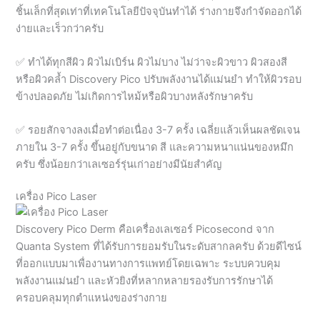
✅ ทำได้ทุกสีผิว ผิวไม่เบิร์น ผิวไม่บาง ไม่ว่าจะผิวขาว ผิวสองสี
หรือผิวคล้ำ Discovery Pico ปรับพลังงานได้แม่นยำ ทำให้ผิวรอบ
ข้างปลอดภัย ไม่เกิดการไหม้หรือผิวบางหลังรักษาครับ
✅ รอยสักจางลงเมื่อทำต่อเนื่อง 3-7 ครั้ง เฉลี่ยแล้วเห็นผลชัดเจน
ภายใน 3-7 ครั้ง ขึ้นอยู่กับขนาด สี และความหนาแน่นของหมึก
ครับ ซึ่งน้อยกว่าเลเซอร์รุ่นเก่าอย่างมีนัยสำคัญ
เครื่อง Pico Laser
Discovery Pico Derm คือเครื่องเลเซอร์ Picosecond จาก
Quanta System ที่ได้รับการยอมรับในระดับสากลครับ ด้วยดีไซน์
ที่ออกแบบมาเพื่องานทางการแพทย์โดยเฉพาะ ระบบควบคุม
พลังงานแม่นยำ และหัวยิงที่หลากหลายรองรับการรักษาได้
ครอบคลุมทุกตำแหน่งของร่างกาย
ที่ Onewan Clinic วันวาน คลินิกความงามบุรีรัมย์ เราเลือกใช้
เครื่องนี้เพราะความเชื่อมั่นในมาตรฐานและความปลอดภัยที่
พิสูจน์มาแล้วจากการใช้งานจริงในคลินิกและโรงพยาบาลชั้นนำ