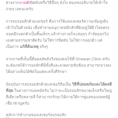
การลบรอยสักด้วยเลเซอร์ คือการใช้แสงเลเซอร์ความเข้มสูงยิง
เข้าไปในผิวหนัง เพื่อทำลายอนุภาคหมึกสักที่ฝังอยู่ใต้ผิวโดยตรง
จนหมึกแตกตัวเป็นชิ้นเล็กๆ แล้วร่างกายก็จะค่อยๆ กำจัดออกไป
เองตามธรรมชาติครับ ไม่ใช่การปิดทับ ไม่ใช่การลอกผิว แต่
เป็นการ
แก้ที่ต้นเหตุ
จริงๆ
จากภาพที่เห็นนี้คือผลลัพธ์จริงของคนไข้ที่ Onewan Clinic ครับ
จะสังเกตได้ว่ารอยสักที่มีทั้งสีและลวดลายซับซ้อน สามารถจางลง
ได้อย่างเห็นได้ชัดในแต่ละครั้งที่รักษา
ปัจจุบันการลบรอยสักด้วยเลเซอร์ถือเป็น
วิธีที่ปลอดภัยและได้ผลดี
ที่สุด
ในทางการแพทย์ครับ ไม่ว่าจะเป็นรอยสักขนาดเล็กหรือใหญ่
สีเดียวหรือหลายสี ก็สามารถรักษาได้ภายใต้การดูแลของแพทย์ผู้
เชี่ยวชาญครับ
หลักการทำงานของเลเซอร์ลบรอยสัก
เวลาเราสัก หมึกจะฝังลึกลงไปในชั้นผิวหนัง ร่างกายเราพยายาม
กำจัดมันตั้งแต่แรกแล้ว แต่เพราะอนุภาคหมึกมันใหญ่เกินไป