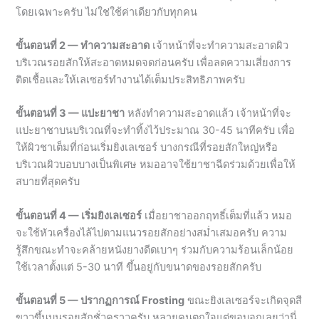
บริเวณรอยสักให้สะอาดหมดจดก่อนครับ เพื่อลดความเสี่ยงการ
ติดเชื้อและให้เลเซอร์ทำงานได้เต็มประสิทธิภาพครับ
ขั้นตอนที่ 3 — แปะยาชา
หลังทำความสะอาดแล้ว เจ้าหน้าที่จะ
แปะยาชาบนบริเวณที่จะทำทิ้งไว้ประมาณ 30-45 นาทีครับ เพื่อ
ให้ผิวชาเต็มที่ก่อนเริ่มยิงเลเซอร์ บางกรณีที่รอยสักใหญ่หรือ
บริเวณผิวบอบบางเป็นพิเศษ หมออาจใช้ยาชาฉีดร่วมด้วยเพื่อให้
สบายที่สุดครับ
ขั้นตอนที่ 4 — เริ่มยิงเลเซอร์
เมื่อยาชาออกฤทธิ์เต็มที่แล้ว หมอ
จะใช้หัวเครื่องไล้ไปตามแนวรอยสักอย่างสม่ำเสมอครับ ความ
รู้สึกขณะทำจะคล้ายหนังยางดีดเบาๆ ร่วมกับความร้อนเล็กน้อย
ใช้เวลาตั้งแต่ 5-30 นาที ขึ้นอยู่กับขนาดของรอยสักครับ
ขั้นตอนที่ 5 — ปรากฏการณ์ Frosting
ขณะยิงเลเซอร์จะเกิดจุดสี
ขาวขึ้นบนรอยสักชั่วคราวครับ หลายคนตกใจแต่ขอบอกเลยว่านี่
คือสัญญาณที่ดีมากครับ เพราะ Frosting คือปฏิกิริยาของก๊าซใต้
ผิวหนังที่ตอบสนองต่อเลเซอร์ แสดงว่าพลังงานเลเซอร์กำลัง
ทำงานได้อย่างถูกต้องครับ อาการนี้จะหายไปเองภายในไม่กี่นาที