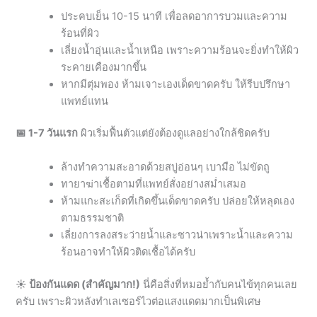
ระคายเคืองมากขึ้น
หากมีตุ่มพอง ห้ามเจาะเองเด็ดขาดครับ ให้รีบปรึกษา
แพทย์แทน
📅 1-7 วันแรก
ผิวเริ่มฟื้นตัวแต่ยังต้องดูแลอย่างใกล้ชิดครับ
ล้างทำความสะอาดด้วยสบู่อ่อนๆ เบามือ ไม่ขัดถู
ทายาฆ่าเชื้อตามที่แพทย์สั่งอย่างสม่ำเสมอ
ห้ามแกะสะเก็ดที่เกิดขึ้นเด็ดขาดครับ ปล่อยให้หลุดเอง
ตามธรรมชาติ
เลี่ยงการลงสระว่ายน้ำและซาวน่าเพราะน้ำและความ
ร้อนอาจทำให้ผิวติดเชื้อได้ครับ
☀️ ป้องกันแดด (สำคัญมาก!)
นี่คือสิ่งที่หมอย้ำกับคนไข้ทุกคนเลย
ครับ เพราะผิวหลังทำเลเซอร์ไวต่อแสงแดดมากเป็นพิเศษ
เลี่ยงแดดจัดอย่างน้อย 2-4 สัปดาห์
ทาครีมกันแดด SPF50+ ทุกวัน แม้วันที่ไม่ออกแดด