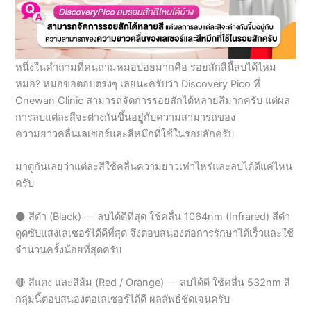
หนึ่งในคำถามที่คนถามหมอบ่อยมากคือ รอยสักสีนี้ลบได้ไหม
หมอ? หมอขอตอบตรงๆ เลยนะครับว่า Discovery Pico ที่
Onewan Clinic สามารถจัดการรอยสักได้หลายสีมากครับ แต่ผล
การลบแต่ละสีจะต่างกันขึ้นอยู่กับความสามารถของ
ความยาวคลื่นเลเซอร์และสีหมึกที่ใช้ในรอยสักครับ
มาดูกันเลยว่าแต่ละสีใช้คลื่นความยาวเท่าไหร่และลบได้ดีแค่ไหน
ครับ
⚫ สีดำ (Black) — ลบได้ดีที่สุด ใช้คลื่น 1064nm (Infrared) สีดำ
ดูดซับแสงเลเซอร์ได้ดีที่สุด จึงตอบสนองต่อการรักษาได้เร็วและใช้
จำนวนครั้งน้อยที่สุดครับ
🔴 สีแดง และสีส้ม (Red / Orange) — ลบได้ดี ใช้คลื่น 532nm สี
กลุ่มนี้ตอบสนองต่อเลเซอร์ได้ดี ผลลัพธ์ชัดเจนครับ
🟡 สีเหลือง (Yellow) — ลบได้ ใช้คลื่น 532nm เช่นกัน แต่อาจ
ต้องใช้จำนวนครั้งมากกว่าสีแดงเล็กน้อยครับ