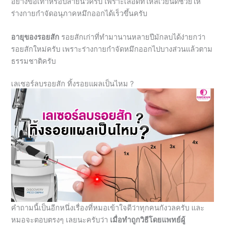
อายุของรอยสัก
รอยสักเก่าที่ทำมานานหลายปีมักลบได้ง่ายกว่า
รอยสักใหม่ครับ เพราะร่างกายกำจัดหมึกออกไปบางส่วนแล้วตาม
ธรรมชาติครับ
เลเซอร์ลบรอยสัก ทิ้งรอยแผลเป็นไหม ?
คำถามนี้เป็นอีกหนึ่งเรื่องที่หมอเข้าใจดีว่าทุกคนกังวลครับ และ
หมอจะตอบตรงๆ เลยนะครับว่า
เมื่อทำถูกวิธีโดยแพทย์ผู้
เชี่ยวชาญและดูแลตัวเองหลังทำถูกต้อง โอกาสเกิดแผลเป็นน้อย
มากครับ