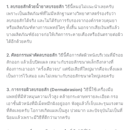
หรือผลิตภัณฑ์ทางการแพทย์ใดๆ ทั้งสิ้น นอกจากเสียเงินฟรีแล้ว
บางผลิตภัณฑ์ยังอาจก่อให้เกิดการระคายเคืองหรืออันตรายต่อผิว
ได้อีกด้วยครับ
2. ศัลยกรรมผ่าตัดลบรอยสัก
วิธีนี้คือการตัดผิวหนังบริเวณที่มีรอย
สักออก แล้วเย็บปิดแผล เหมาะกับรอยสักขนาดเล็กถึงกลางที่
ต้องการเอาออก “ครั้งเดียวจบ” แต่ข้อเสียที่ใหญ่มากคือจะทิ้งแผล
เป็นถาวรไว้เสมอ และไม่เหมาะกับรอยสักขนาดใหญ่เลยครับ
3. การกรอผิวลบรอยสัก (Dermabrasion)
วิธีนี้ใช้เครื่องมือ
แพทย์ที่มีหัวหมุนความเร็วสูง คล้ายกระดาษทรายละเอียด กรอ
เอาชั้นผิวหนังที่มีเม็ดหมึกฝังอยู่ออก ฟังดูแล้วก็เจ็บและรุนแรงตาม
ที่คิดเลยครับ โอกาสเกิดแผลเป็นสูง ปวดมาก และปัจจุบันไม่เป็นที่
นิยมแล้วเพราะมีวิธีที่ดีกว่ามากครับ
4. การเลเซอร์ลบรอยสัก ✅ แนะนำ
นี่คือวิธีที่ได้ผลและปลอดภัย
ที่สุดในปัจจุบันครับ เมื่อทำโดยแพทย์หรือผู้เชี่ยวชาญด้านผิวหนัง
ที่มีประสบการณ์จริง ไม่มีแผลเปิด ไม่ต้องผ่าตัด ฟื้นตัวเร็ว และ