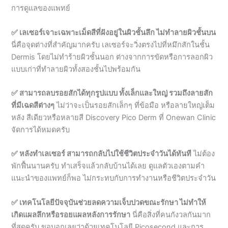
นี่คือจุดต่างที่สำคัญมากครับ เลเซอร์จะวิ่งตรงไปที่หมึกสักในชั้น
Dermis โดยไม่ทำร้ายผิวชั้นนอก ต่างจากการขัดหรือการลอกผิว
แบบเก่าที่ทำลายผิวทั้งสองชั้นไปพร้อมกัน
✅ สามารถลบรอยสักได้ทุกรูปแบบ ทั้งเล็กและใหญ่ รวมถึงลายสัก
ที่มีเฉดสีต่างๆ
ไม่ว่าจะเป็นรอยสักเล็กๆ ที่ข้อมือ หรือลายใหญ่เต็ม
หลัง สีเดียวหรือหลายสี Discovery Pico Derm ที่ Onewan Clinic
จัดการได้หมดครับ
✅ หลังทำเลเซอร์ สามารถกลับไปใช้ชีวิตประจำวันได้ทันที
ไม่ต้อง
พักฟื้นนานครับ ทำเสร็จแล้วกลับบ้านได้เลย ดูแลตัวเองตามคำ
แนะนำของแพทย์ก็พอ ไม่กระทบกับการทำงานหรือชีวิตประจำวัน
✅ เทคโนโลยีปัจจุบันช่วยลดความเจ็บปวดขณะรักษา ไม่ทำให้
เกิดแผลลึกหรือรอยแผลหลังการรักษา
นี่คือสิ่งที่คนกังวลกันมาก
ที่สุดครับ ขอบอกเลยว่าด้วยเทคโนโลยี Picosecond และการ
ทายาชาก่อนทำ ความเจ็บปวดน้อยกว่าที่คิดมาก และเมื่อดูแลตัว
เองดี โอกาสเกิดแผลเป็นแทบเป็นศูนย์ครับ