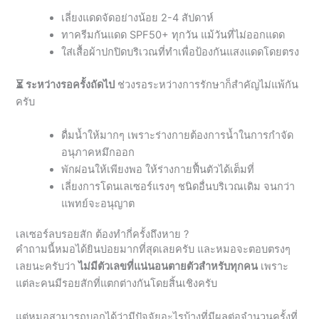
ใส่เสื้อผ้าปกปิดบริเวณที่ทำเพื่อป้องกันแสงแดดโดยตรง
⏳ ระหว่างรอครั้งถัดไป
ช่วงรอระหว่างการรักษาก็สำคัญไม่แพ้กัน
ครับ
ดื่มน้ำให้มากๆ เพราะร่างกายต้องการน้ำในการกำจัด
อนุภาคหมึกออก
พักผ่อนให้เพียงพอ ให้ร่างกายฟื้นตัวได้เต็มที่
เลี่ยงการโดนเลเซอร์แรงๆ ชนิดอื่นบริเวณเดิม จนกว่า
แพทย์จะอนุญาต
เลเซอร์ลบรอยสัก ต้องทำกี่ครั้งถึงหาย ?
คำถามนี้หมอได้ยินบ่อยมากที่สุดเลยครับ และหมอจะตอบตรงๆ
เลยนะครับว่า
ไม่มีตัวเลขที่แน่นอนตายตัวสำหรับทุกคน
เพราะ
แต่ละคนมีรอยสักที่แตกต่างกันโดยสิ้นเชิงครับ
แต่หมอสามารถบอกได้ว่ามีปัจจัยอะไรบ้างที่มีผลต่อจำนวนครั้งที่
ต้องทำครับ
สีของหมึกสัก
สีดำและสีเทาตอบสนองต่อเลเซอร์ได้ดีที่สุดและใช้