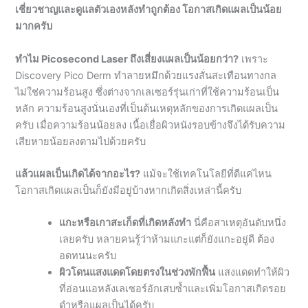
ทำไม Picosecond Laser ถึงเสี่ยงแผลเป็นน้อยกว่า?
เพราะ
Discovery Pico Derm ทำลายหมึกด้วยแรงสั่นสะเทือนทางกล
ไม่ใช่ความร้อนสูง ซึ่งต่างจากเลเซอร์รุ่นเก่าที่ใช้ความร้อนเป็น
หลัก ความร้อนสูงนั่นเองที่เป็นต้นเหตุหลักของการเกิดแผลเป็น
ครับ เมื่อความร้อนน้อยลง เนื้อเยื่อผิวหนังรอบข้างจึงได้รับความ
เสียหายน้อยลงตามไปด้วยครับ
แล้วแผลเป็นเกิดได้จากอะไร?
แม้จะใช้เทคโนโลยีที่ดีแค่ไหน
โอกาสเกิดแผลเป็นก็ยังมีอยู่บ้างหากเกิดสิ่งเหล่านี้ครับ
แกะหรือเกาสะเก็ดที่เกิดหลังทำ
นี่คือสาเหตุอันดับหนึ่ง
เลยครับ หลายคนรู้ว่าห้ามแกะแต่ก็ยังแกะอยู่ดี ต้อง
อดทนนะครับ
ผิวโดนแสงแดดโดยตรงในช่วงพักฟื้น
แสงแดดทำให้ผิว
ที่อ่อนแอหลังเลเซอร์อักเสบซ้ำและเพิ่มโอกาสเกิดรอย
ดำหรือแผลเป็นได้ครับ
มีแนวโน้มเป็น Keloid
คือผิวหนังชนิดที่สร้างแผลเป็น
นูนหนาผิดปกติ หากมีประวัตินี้ควรแจ้งแพทย์ก่อนทำ
ทุกครั้งครับ