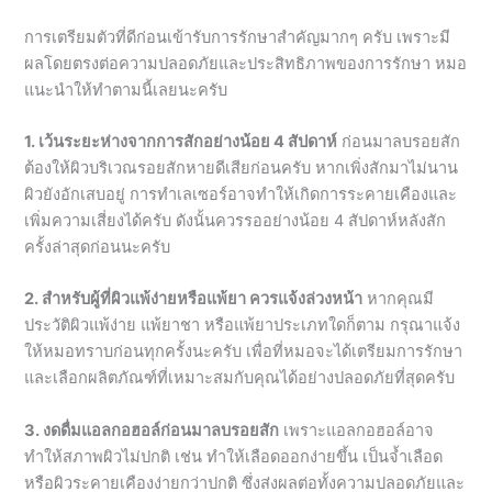
แนะนำให้ทำตามนี้เลยนะครับ
1. เว้นระยะห่างจากการสักอย่างน้อย 4 สัปดาห์
ก่อนมาลบรอยสัก
ต้องให้ผิวบริเวณรอยสักหายดีเสียก่อนครับ หากเพิ่งสักมาไม่นาน
ผิวยังอักเสบอยู่ การทำเลเซอร์อาจทำให้เกิดการระคายเคืองและ
เพิ่มความเสี่ยงได้ครับ ดังนั้นควรรออย่างน้อย 4 สัปดาห์หลังสัก
ครั้งล่าสุดก่อนนะครับ
2. สำหรับผู้ที่ผิวแพ้ง่ายหรือแพ้ยา ควรแจ้งล่วงหน้า
หากคุณมี
ประวัติผิวแพ้ง่าย แพ้ยาชา หรือแพ้ยาประเภทใดก็ตาม กรุณาแจ้ง
ให้หมอทราบก่อนทุกครั้งนะครับ เพื่อที่หมอจะได้เตรียมการรักษา
และเลือกผลิตภัณฑ์ที่เหมาะสมกับคุณได้อย่างปลอดภัยที่สุดครับ
3. งดดื่มแอลกอฮอล์ก่อนมาลบรอยสัก
เพราะแอลกอฮอล์อาจ
ทำให้สภาพผิวไม่ปกติ เช่น ทำให้เลือดออกง่ายขึ้น เป็นจ้ำเลือด
หรือผิวระคายเคืองง่ายกว่าปกติ ซึ่งส่งผลต่อทั้งความปลอดภัยและ
ผลลัพธ์ของการรักษาโดยตรงครับ
4. งดรับประทานยาหรือวิตามินต่างๆ ที่เร่งการละลายลิ่มเลือด