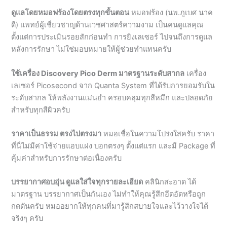
ตั้งแต่การประเมินรอยสักก่อนทำ การยิงเลเซอร์ ไปจนถึงการดูแล
หลังการรักษา ไม่ใช่มอบหมายให้ผู้ช่วยทำแทนครับ
ใช้เครื่อง Discovery Pico Derm มาตรฐานระดับสากล
เครื่อง
เลเซอร์ Picosecond จาก Quanta System ที่ได้รับการยอมรับใน
ระดับสากล ให้พลังงานแม่นยำ ครอบคลุมทุกสีหมึก และปลอดภัย
สำหรับทุกสีผิวครับ
ราคาเป็นธรรม ตรงไปตรงมา
หมอเชื่อในความโปร่งใสครับ ราคา
ที่นี่ไม่มีค่าใช้จ่ายแอบแฝง บอกตรงๆ ตั้งแต่แรก และมี Package ที่
คุ้มค่าสำหรับการรักษาต่อเนื่องครับ
บรรยากาศอบอุ่น ดูแลใส่ใจทุกรายละเอียด
คลินิกสะอาด ได้
มาตรฐาน บรรยากาศเป็นกันเอง ไม่ทำให้คุณรู้สึกอึดอัดหรือถูก
กดดันครับ หมออยากให้ทุกคนที่มารู้สึกสบายใจและไว้วางใจได้
จริงๆ ครับ
สะดวกสำหรับชาวบุรีรัมย์และจังหวัดใกล้เคียง
ไม่ต้องเดินทางไกล
ถึงกรุงเทพฯ ครับ ที่บุรีรัมย์ก็มีคลินิกที่ได้มาตรฐานและดูแลโดย