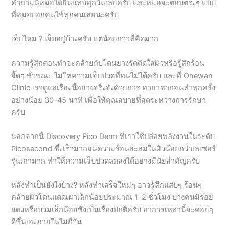
เจ็บไหม ? เจ็บอยู่บ้างครับ แต่น้อยกว่าที่คิดมาก
ความรู้สึกตอนทำจะคล้ายกับโดนยางรัดดีดใส่ผิวหรือรู้สึกร้อน
จี๊ดๆ ชั่วขณะ ไม่ใช่ความเจ็บปวดที่ทนไม่ได้ครับ และที่ Onewan
Clinic เราดูแลเรื่องนี้อย่างจริงจังด้วยการ ทายาชาก่อนทำทุกครั้ง
อย่างน้อย 30-45 นาที เพื่อให้คุณสบายที่สุดระหว่างการรักษา
ครับ
นอกจากนี้ Discovery Pico Derm ที่เราใช้ปล่อยพลังงานในระดับ
Picosecond ซึ่งเร็วมากจนความร้อนสะสมในผิวน้อยกว่าเลเซอร์
รุ่นเก่ามาก ทำให้ความเจ็บปวดลดลงได้อย่างมีนัยสำคัญครับ
หลังทำเป็นยังไงบ้าง? หลังทำเสร็จใหม่ๆ อาจรู้สึกแสบๆ ร้อนๆ
คล้ายผิวโดนแดดเผาเล็กน้อยประมาณ 1-2 ชั่วโมง บางคนมีรอย
แดงหรือบวมเล็กน้อยซึ่งเป็นเรื่องปกติครับ อาการเหล่านี้จะค่อยๆ
ดีขึ้นเองภายในไม่กี่วัน
ดูจากผลลัพธ์จริงในรูปนี้ครับ รอยสักนกที่มีทั้งสีดำ สีแดง สีเขียว
ซึ่งเป็นรอยสักหลายสีที่ลบยาก สามารถหายไปได้อย่างสะอาดจน