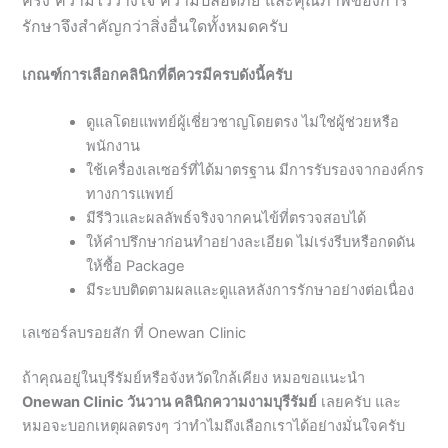
เกณฑ์การเลือกคลินิกที่ดีควรมีครบดังนี้ครับ
ดูแลโดยแพทย์ผู้เชี่ยวชาญโดยตรง ไม่ใช่ผู้ช่วยหรือ
พนักงาน
ใช้เครื่องเลเซอร์ที่ได้มาตรฐาน มีการรับรองจากองค์กร
ทางการแพทย์
มีรีวิวและผลลัพธ์จริงจากคนไข้ที่ตรวจสอบได้
ให้คำปรึกษาก่อนทำอย่างละเอียด ไม่เร่งรีบหรือกดดัน
ให้ซื้อ Package
มีระบบติดตามผลและดูแลหลังการรักษาอย่างต่อเนื่อง
เลเซอร์ลบรอยสัก ที่ Onewan Clinic
ถ้าคุณอยู่ในบุรีรัมย์หรือจังหวัดใกล้เคียง หมอขอแนะนำ
Onewan Clinic วันวาน คลินิกความงามบุรีรัมย์
เลยครับ และ
หมอจะบอกเหตุผลตรงๆ ว่าทำไมถึงเลือกเราได้อย่างมั่นใจครับ
ดูแลโดยหมอฟร้องโดยตรงทุกขั้นตอน
หมอฟร้อง (นพ.ภูเบศ นาค
ดี) แพทย์ผู้เชี่ยวชาญด้านเวชศาสตร์ความงาม เป็นคนดูแลคุณ