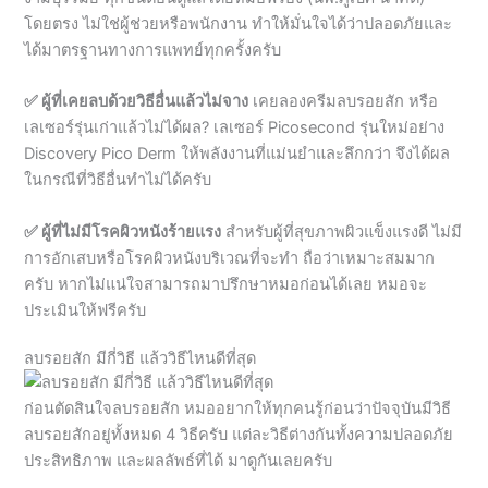
✅ ผู้ที่เคยลบด้วยวิธีอื่นแล้วไม่จาง
เคยลองครีมลบรอยสัก หรือ
เลเซอร์รุ่นเก่าแล้วไม่ได้ผล? เลเซอร์ Picosecond รุ่นใหม่อย่าง
Discovery Pico Derm ให้พลังงานที่แม่นยำและลึกกว่า จึงได้ผล
ในกรณีที่วิธีอื่นทำไม่ได้ครับ
✅ ผู้ที่ไม่มีโรคผิวหนังร้ายแรง
สำหรับผู้ที่สุขภาพผิวแข็งแรงดี ไม่มี
การอักเสบหรือโรคผิวหนังบริเวณที่จะทำ ถือว่าเหมาะสมมาก
ครับ หากไม่แน่ใจสามารถมาปรึกษาหมอก่อนได้เลย หมอจะ
ประเมินให้ฟรีครับ
ลบรอยสัก มีกี่วิธี แล้ววิธีไหนดีที่สุด
ก่อนตัดสินใจลบรอยสัก หมออยากให้ทุกคนรู้ก่อนว่าปัจจุบันมีวิธี
ลบรอยสักอยู่ทั้งหมด 4 วิธีครับ แต่ละวิธีต่างกันทั้งความปลอดภัย
ประสิทธิภาพ และผลลัพธ์ที่ได้ มาดูกันเลยครับ
1. ลบรอยสักด้วยน้ำยาลบรอยสัก
วิธีนี้หมอไม่แนะนำเลยครับ
เพราะเป็นผลิตภัณฑ์ที่ไม่มีหลักฐานทางวิทยาศาสตร์รองรับว่า
ลบรอยสักได้จริง และไม่ได้รับการรับรองจากองค์กรควบคุมยา