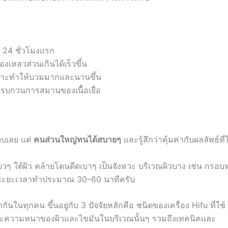
 24 ชั่วโมงแรก
งเหลวส่วนเกินได้เร็วขึ้น
พราะทำให้บวมมากและนานขึ้น
รบกวนการสมานของเนื้อเยื่อ
จ็บเลย แต่
คนส่วนใหญ่ทนได้สบายๆ
และรู้สึกว่าคุ้มค่ากับผลลัพธ์ที่
เสียวๆ ใต้ผิว คล้ายโดนดีดเบาๆ เป็นจังหวะ บริเวณผิวบาง เช่น กรอบ
ะยะเวลาทำประมาณ 30–60 นาทีครับ
ากันในทุกคน ขึ้นอยู่กับ 3 ปัจจัยหลักคือ ชนิดของเครื่อง Hifu ที่ใช้
 และความหนาของผิวและไขมันในบริเวณนั้นๆ รวมถึงเทคนิคและ