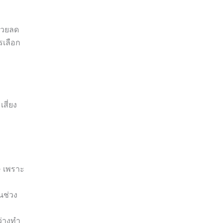
่วยลด
รเลือก
สี่ยง
e เพราะ
นช่วง
ว่างทำ