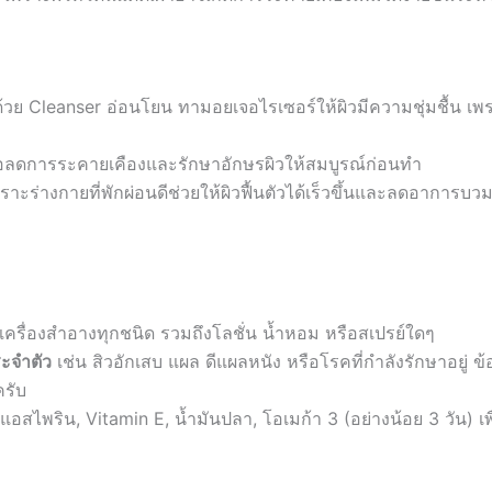
วย Cleanser อ่อนโยน ทามอยเจอไรเซอร์ให้ผิวมีความชุ่มชื้น เพรา
่อลดการระคายเคืองและรักษาอักษรผิวให้สมบูรณ์ก่อนทำ
ราะร่างกายที่พักผ่อนดีช่วยให้ผิวฟื้นตัวได้เร็วขึ้นและลดอาการบวม
ครื่องสำอางทุกชนิด รวมถึงโลชั่น น้ำหอม หรือสเปรย์ใดๆ
ะจำตัว
เช่น สิวอักเสบ แผล ดีแผลหนัง หรือโรคที่กำลังรักษาอยู่ ข้
รับ
แอสไพริน, Vitamin E, น้ำมันปลา, โอเมก้า 3 (อย่างน้อย 3 วัน) เพ