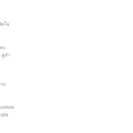
สัดใจ
และ
 ดูจำ
ารถ
วนปลอม
cate