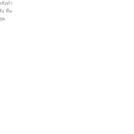
หลังทำ
ัง ทีม
ุด.