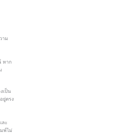
ความ
ณ์ หาก
ม
งเป็น
ยู่ตรง
วและ
มพ์ไม่