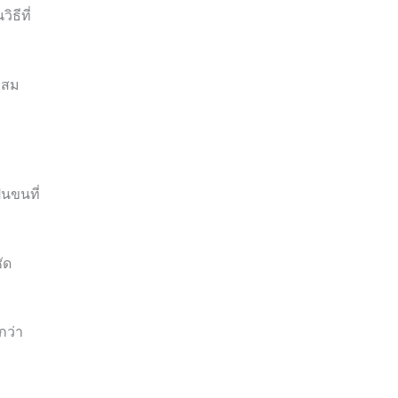
ธีที่
ะสม
็นขนที่
ัด
กว่า