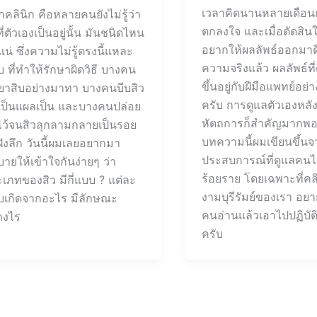
เวลาคิดนานหลายเดือน
มาคลินิก คือหลายคนยังไม่รู้ว่า
ตกลงใจ และเมื่อตัดสินใ
ที่ตัวเองเป็นอยู่นั้น มันชนิดไหน
อยากให้ผลลัพธ์ออกมาดีที
แน่ ซึ่งความไม่รู้ตรงนี้แหละ
ความจริงแล้ว ผลลัพธ์ที่ด
บ ที่ทำให้รักษาผิดวิธี บางคน
ขึ้นอยู่กับฝีมือแพทย์อย่า
อยาสิบอย่างมาทา บางคนบีบสิว
ครับ การดูแลตัวเองหลั
เป็นแผลเป็น และบางคนปล่อย
หัตถการก็สำคัญมากพอ
งไว้จนสิวลุกลามกลายเป็นรอย
บทความนี้ผมเขียนขึ้นจ
ังลึก วันนี้ผมเลยอยากมา
ประสบการณ์ที่ดูแลคนไ
บายให้เข้าใจกันง่ายๆ ว่า
ร้อยราย โดยเฉพาะที่ค
เภทของสิว มีกี่แบบ ? แต่ละ
งามบุรีรัมย์ของเรา อยา
บเกิดจากอะไร มีลักษณะ
คนอ่านแล้วเอาไปปฏิบัต
างไร
ครับ