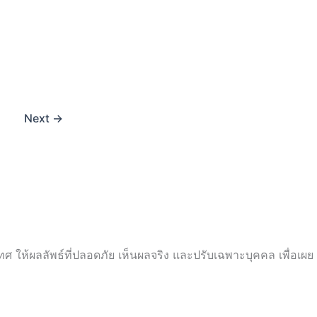
Next
→
 ให้ผลลัพธ์ที่ปลอดภัย เห็นผลจริง และปรับเฉพาะบุคคล เพื่อเผย