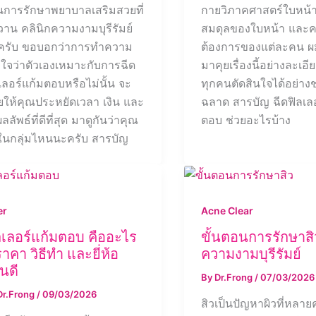
นการรักษาพยาบาลเสริมสวยที่
กายวิภาคศาสตร์ใบหน้
วาน คลินิกความงามบุรีรัมย์
สมดุลของใบหน้า และ
ครับ ขอบอกว่าการทำความ
ต้องการของแต่ละคน ผ
าใจว่าตัวเองเหมาะกับการฉีด
มาคุยเรื่องนี้อย่างละเอีย
เลอร์แก้มตอบหรือไม่นั้น จะ
ทุกคนตัดสินใจได้อย่า
ยให้คุณประหยัดเวลา เงิน และ
ฉลาด สารบัญ ฉีดฟิลเลอ
ผลลัพธ์ที่ดีที่สุด มาดูกันว่าคุณ
ตอบ ช่วยอะไรบ้าง
่ในกลุ่มไหนนะครับ สารบัญ
er
Acne Clear
ลเลอร์แก้มตอบ คืออะไร
ขั้นตอนการรักษาสิ
ราคา วิธีทำ และยี่ห้อ
ความงามบุรีรัมย์
นดี
By
Dr.Frong
/
07/03/2026
Dr.Frong
/
09/03/2026
สิวเป็นปัญหาผิวที่หลาย