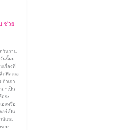
บ ช่วย
ากวันวาน
วันนี้ผม
เรื่องที่
ฉีดฟิลเลอ
 ถ้าเอา
กมาเป็น
คือจะ
เองหรือ
ลอร์เป็น
ารณ์และ
องของ