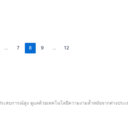
…
7
8
9
…
12
ญประสบการณ์สูง ดูแลด้วยเทคโนโลยีความงามล้ำสมัยจากต่างประเทศ