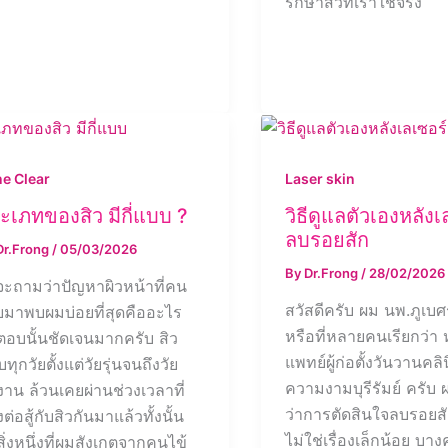
รักษาสิวที่เราใช้จริง
e Clear
Laser skin
ะเภทของสิว มีกี่แบบ ?
วิธีดูแลตัวเองหลังเ
ลบรอยสัก
Dr.Frong
/
05/03/2026
By
Dr.Frong
/
28/02/2026
จะถามว่าปัญหาผิวหน้าที่คน
สวัสดีครับ ผม นพ.ภูเบศ
ยมาพบผมบ่อยที่สุดคืออะไร
หรือที่หลายคนเรียกว่า
อบนั้นชัดเจนมากครับ สิว
แพทย์ผู้ก่อตั้งวันวานคลิ
ทุกวัยตั้งแต่วัยรุ่นจนถึงวัย
ความงามบุรีรัมย์ ครับ ผม
าน ล้วนเคยผ่านช่วงเวลาที่
ว่าการตัดสินใจลบรอยสั
งต่อสู้กับสิวกันมาแล้วทั้งนั้น
ไม่ใช่เรื่องเล็กน้อย บา
สิ่งหนึ่งที่ผมสังเกตจากคนไข้