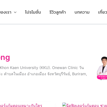
ของเรา
โปรโมชั่น
รีวิวลูกค้า
บทความ
เกี่ย
ong
Khon Kaen University (KKU). Onewan Clinic วัน
 ตำบลในเมือง อำเภอเมือง จังหวัดบุรีรัมย์, Buriram,