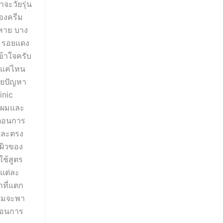
จะวัยรุ่น
องครีม
่หาย บาง
ำ รอยแดง
ข้าใจครับ
ักแค่ไหน
วยปัญหา
inic
์ ผมและ
นตอนการ
และตรง
พผิวของ
ใช้สูตร
วแต่ละ
าที่แตก
้ผมจะพา
นตอนการ