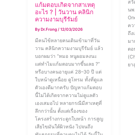
สวั
แก้มตอบเกิดจากสาเหตุ
นพ.
อะไร ? | วันวาน คลินิก
One
ความงามบุรีรัมย์
ควา
By
Dr.Frong
/
12/03/2026
ถึง
มีคนไข้หลายคนเดินเข้ามาที่วัน
มาก
วาน คลินิกความงามบุรีรัมย์ แล้ว
ตอบ
บอกผมว่า “หมอ หนูผอมลงนะ
(Ch
แต่ทำไมแก้มตอบมากขึ้นเลย ?”
ยาล
หรือบางคนอายุแค่ 28–30 ปี แต่
ใบหน้าดูเหนื่อย ดูโทรม ทั้งที่ดูแล
ตัวเองดีมากครับ ปัญหาแก้มตอบ
นี้ไม่ได้เกิดจากความไม่ดูแลตัว
เองเสมอไป หลายกรณีมีสาเหตุที่
ลึกกว่านั้น ตั้งแต่เรื่องของ
โครงสร้างกระดูกใบหน้า การสูญ
เสียไขมันใต้ผิวหนัง ไปจนถึง
พันธุกรรมที่ควบคุมไม่ได้ วันนี้ใน