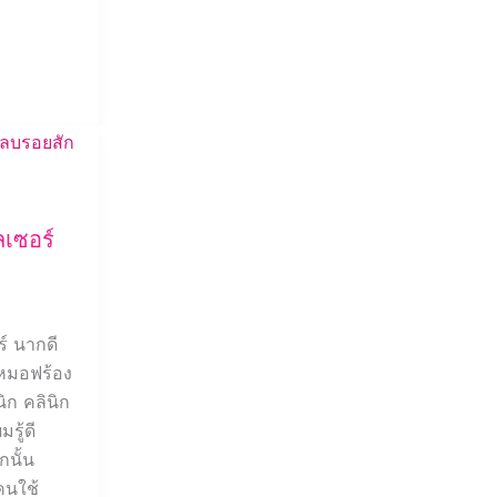
ลเซอร์
ร์ นากดี
 หมอฟร้อง
นิก คลินิก
รู้ดี
กนั้น
งคนใช้