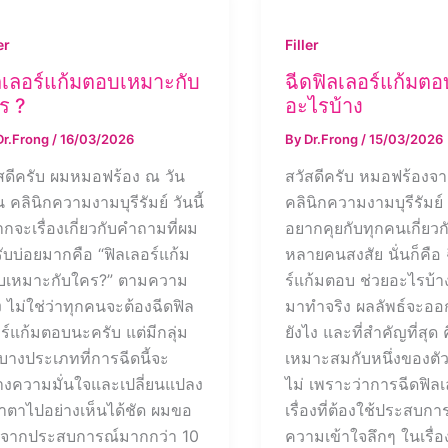
er
Filler
ลเลอร์แก้มตอบเหมาะกับ
ฉีดฟิลเลอร์แก้มตอ
ร ?
อะไรบ้าง
Dr.Frong
/
16/03/2026
By
Dr.Frong
/
15/03/2026
สดีครับ ผมหมอฟร้อง ณ วัน
สวัสดีครับ หมอฟร้องจ
 คลินิกความงามบุรีรัมย์ วันนี้
คลินิกความงามบุรีรัมย์ 
กจะเรื่องเกี่ยวกับคำถามที่ผม
อยากคุยกับทุกคนเกี่ยวกับ
รับบ่อยมากคือ “ฟิลเลอร์แก้ม
หลายคนสงสัย นั่นก็คือ 
บเหมาะกับใคร?” ตามความ
ร์แก้มตอบ ช่วยอะไรบ้าง
ง ไม่ใช่ว่าทุกคนจะต้องฉีดฟิล
มาทำจริง ผลลัพธ์จะออ
ร์แก้มตอบนะครับ แต่มีกลุ่ม
ยังไง และที่สำคัญที่สุด 
างประเภทที่การฉีดนี้จะ
เหมาะสมกับหนึ่งของตัว
างความมั่นใจและเปลี่ยนแปลง
ไม่ เพราะว่าการฉีดฟิลเ
าตาไปอย่างเห็นได้ชัด ผมขอ
เรื่องที่ต้องใช้ประสบก
่าจากประสบการณ์มากกว่า 10
ความเข้าใจลึกๆ ในเรื่