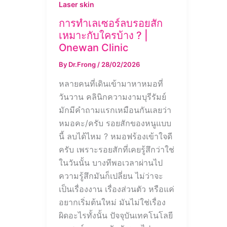
Laser skin
การทำเลเซอร์ลบรอยสัก
เหมาะกับใครบ้าง ? |
Onewan Clinic
By
Dr.Frong
/
28/02/2026
หลายคนที่เดินเข้ามาหาหมอที่
วันวาน คลินิกความงามบุรีรัมย์
มักมีคำถามแรกเหมือนกันเลยว่า
หมอคะ/ครับ รอยสักของหนูแบบ
นี้ ลบได้ไหม ? หมอฟร้องเข้าใจดี
ครับ เพราะรอยสักที่เคยรู้สึกว่าใช่
ในวันนั้น บางทีพอเวลาผ่านไป
ความรู้สึกมันก็เปลี่ยน ไม่ว่าจะ
เป็นเรื่องงาน เรื่องส่วนตัว หรือแค่
อยากเริ่มต้นใหม่ มันไม่ใช่เรื่อง
ผิดอะไรทั้งนั้น ปัจจุบันเทคโนโลยี