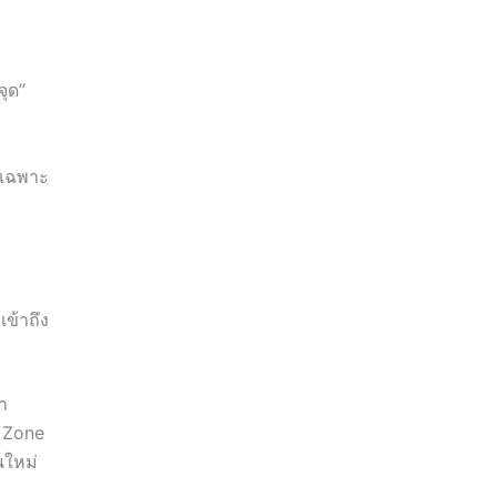
จุด”
กเฉพาะ
ข้าถึง
า
n Zone
นใหม่