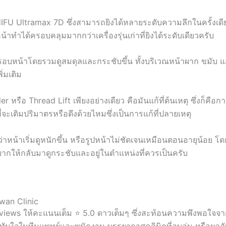
HIFU Ultramax 7D ซึ่งสามารถยิงได้หลายระดับความลึกในครั้งเดีย
้าทำได้ครอบคลุมมากกว่าเครื่องรุ่นเก่าที่ยิงได้ระดับเดียวครับ
รอบหน้าโดยรวมดูสมดุลและกระชับขึ้น ทั้งบริเวณหน้าผาก ขมับ แ
่มเติม
er หรือ Thread Lift เพียงอย่างเดียว คือมันแก้ที่ต้นเหตุ ซึ่งก็คือการ
จะเติมปริมาตรหรือดึงด้วยไหมซึ่งเป็นการแก้ที่ปลายเหตุ
ว่าหน้าเริ่มดูหนักขึ้น หรือรูปหน้าไม่ชัดเจนเหมือนตอนอายุน้อย โด
อยากให้กลับมาดูกระชับและอยู่ในตำแหน่งที่ควรเป็นครับ
newan Clinic
Reviews ให้คะแนนเต็ม ⭐ 5.0 ดาวเต็มๆ ซึ่งสะท้อนความพึงพอใจจากผ
ทับใจในทีมแพทย์และพนักงาน บรรยากาศคลินิกที่อบอุ่น หรือผลลัพ