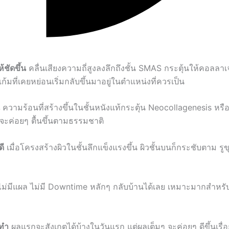
ชัดขึ้น
คลื่นเสียงความถี่สูงลงลึกถึงชั้น SMAS กระตุ้นให้คอลลา
้มที่เคยหย่อนเริ่มกลับขึ้นมาอยู่ในตำแหน่งที่ควรเป็น
ความร้อนที่สร้างขึ้นในชั้นหนังแท้กระตุ้น Neocollagenesis หรื
นจะค่อยๆ ตื้นขึ้นตามธรรมชาติ
ดี
เมื่อโครงสร้างผิวในชั้นลึกแข็งแรงขึ้น ผิวชั้นบนก็กระชับตาม รู
ม่มีแผล ไม่มี Downtime หลักๆ กลับบ้านได้เลย เหมาะมากสำหร
งทำ
ผลแรกจะสังเกตได้บ้างในวันแรก แต่ผลเต็มๆ จะค่อยๆ ดีขึ้นเรื่