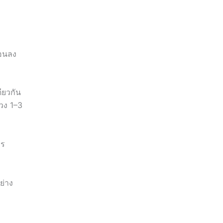
่อนลง
ียวกัน
วง 1–3
าร
ย่าง