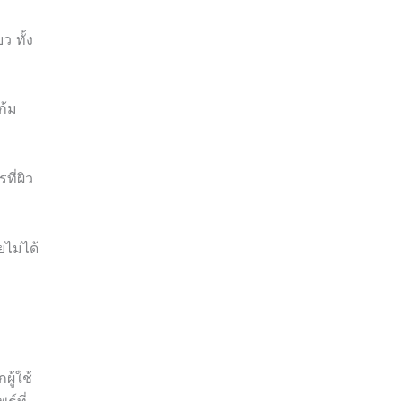
ว ทั้ง
ก้ม
ที่ผิว
ยไม่ได้
ู้ใช้
ธ์ที่