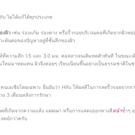
fu ไม่ได้แก้ได้ทุกประเภท
องผิว
เช่น ร่องแก้ม ร่องคาง หรือริ้วรอยบริเวณคอที่เกิดจากผิวหย
ราะต้นตอของปัญหาอยู่ที่ชั้นลึกของผิว
แท้ที่ความลึก 1.5 และ 3.0 มม. คอลลาเจนเดิมหดตัวทันที ในขณะเด
ใหม่มาทดแทน ผิวจึงค่อยๆ เรียบเนียนขึ้นอย่างเป็นธรรมชาติในช่
ุ่มคนเอเชียโดยเฉพาะ ยืนยันว่า Hifu ให้ผลดีในการลดริ้วรอยจากก
่วง 3 เดือนหลังการรักษา
ละเอียดที่เกิดจากความแห้ง แดดเผา หรือการแสดงออกทางสี
หน้า
ซ้ำๆ อ
จทย์กว่าครับ